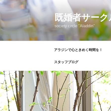
コ
ン
テ
既婚者サーク
ン
society circle "Aladdin"
ツ
へ
ス
キ
アラジンで心ときめく時間を！
ッ
プ
スタッフブログ