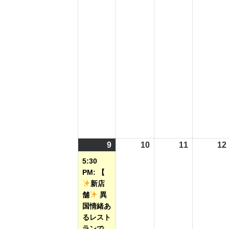
年
年
年
8
8
8
月
月
月
2
3
4
日
日
日
9
2026
(1
10
2026
11
2026
12
年
件
年
年
5:30
8
の
8
8
PM: 【
月
イ
月
月
新店
舗
異
9
ベ
10
11
国情緒あ
日
ン
日
日
るレスト
ト)
ランで