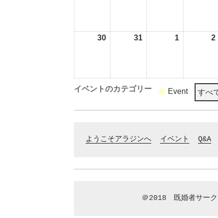
30
2026
31
2026
1
2026
2
年
年
年
8
8
9
月
月
月
30
31
1
イベントのカテゴリー
Event
すべ
日
日
日
ようこそアラジンへ
イベント
Q&A
＠2018　既婚者サー