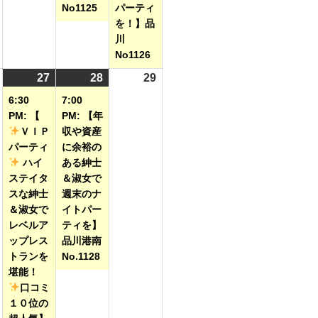
No1125
パーティ
を！】品
川
No1126
2026
27
2026
(1
28
2026
(1
29
2026
年
年
件
年
件
年
6:30
7:00
8
8
の
8
の
8
PM: 【
PM: 【年
月
月
イ
月
イ
月
ＶＩＰ
収や資産
パーティ
に余裕の
26
27
ベ
28
ベ
29
ハイ
ある紳士
日
日
ン
日
ン
日
ステイタ
＆淑女で
ト)
ト)
スな紳士
週末のナ
＆淑女で
イトパー
レベルア
ティを】
ップレス
品川港南
トランを
No.1128
堪能！
口コミ
１０位の