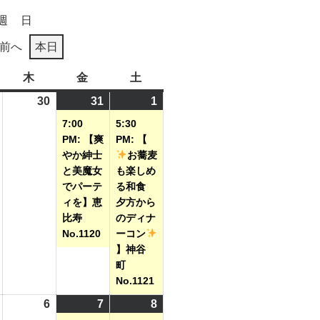
週
日
前へ
本日
木
木
金
金
土
土
曜
曜
曜
2026
30
2026
31
2026
(1
1
2026
(1
日
日
日
年
年
年
件
年
件
7:00
5:30
7
7
7
の
8
の
PM: 【爽
PM: 【
月
月
月
イ
月
イ
やか紳士
お蕎麦
と美魔女
も楽しめ
29
30
31
ベ
1
ベ
でパーテ
る和食
日
日
日
ン
日
ン
ィを】恵
夕方から
ト)
ト)
比寿
のディナ
No.1120
ーコン
】神谷
町
No.1121
2026
6
2026
7
2026
(1
8
2026
(1