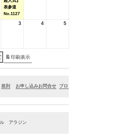
超人気】
表参道
No.1127
2026
3
2026
4
2026
5
2026
年
年
年
年
9
9
9
9
月
月
月
月
2
3
4
5
て
印刷
表示
日
日
日
日
規則
お申し込みお問合せ
ブログ
クル　アラジン