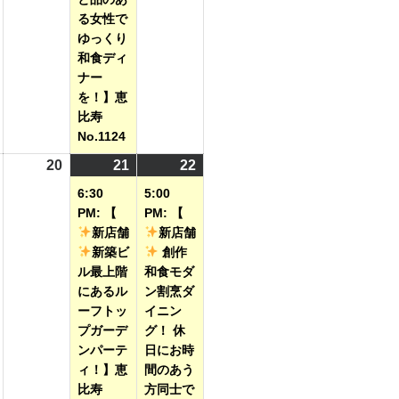
る女性で
ゆっくり
和食ディ
ナー
を！】恵
比寿
No.1124
2026
20
2026
21
2026
(1
22
2026
(1
年
年
年
件
年
件
6:30
5:00
8
8
8
の
8
の
PM: 【
PM: 【
月
月
月
イ
月
イ
新店舗
新店舗
新築ビ
創作
19
20
21
ベ
22
ベ
ル最上階
和食モダ
日
日
日
ン
日
ン
にあるル
ン割烹ダ
ト)
ト)
ーフトッ
イニン
プガーデ
グ！ 休
ンパーテ
日にお時
ィ！】恵
間のあう
比寿
方同士で