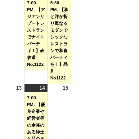
年
年
年
件
年
件
7:00
5:30
8
8
8
の
8
の
PM: 【ア
PM: 【和
月
月
月
イ
月
イ
ジアンリ
と洋が折
ゾートレ
り重なる
5
6
7
ベ
8
ベ
ストラン
モダンで
日
日
日
ン
日
ン
でナイト
シックな
ト)
ト)
パーテ
レストラ
ィ！】表
ンで和食
参道
パーティ
No.1122
を！】品
川
No1122
2026
13
2026
14
2026
(1
15
2026
年
年
年
件
年
7:00
8
8
8
の
8
PM: 【優
月
月
月
イ
月
良企業や
経営者等
12
13
14
ベ
15
の余裕の
日
日
日
ン
日
ある紳士
ト)
と品のあ