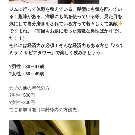
ジムに行って体型を整えている、髪型にも気を配ってい
る！趣味がある、洋服にも気を使っている等、見た目を
気にして自分磨きをされている方って若々しくて素敵
ですよね。（前回もお題に沿った素敵な男性ばかりでし
た！！）
それには経済力が必須！そんな経済力もある方
と「
パパ
ミラノ サピアタワー
」で楽しく飲みましょう♪
?男性：30～47歳
?女性：30～49歳
☆その他の年代の方
?男性+500円
?女性+200円
でご参加可能（年齢枠内の方優先）