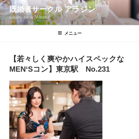
コ
既婚者サークル アラジン
ン
society circle "Aladdin"
テ
ン
ツ
メニュー
へ
ス
キ
【若々しく爽やかハイスペックな
ッ
MEN‘Sコン】東京駅 No.231
プ