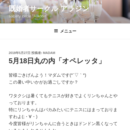
コ
既婚者サークル アラジン
ン
society circle "Aladdin"
テ
ン
ツ
メニュー
へ
ス
キ
投
2018年5月27日
投稿者:
MADAM
稿
ッ
5月18日丸の内「オペレッタ」
日:
プ
皆様ごきげんよう！マダムです(*´▽｀*)
この暑い中いかがお過ごしですか？
ワタクシは暑くてもテニスが好きでよくリンちゃんとや
っております。
特にリンちゃんはバカみたいにテニスにはまっておりま
すわよ(;・∀・)
今度皆様がリンちゃんに合うときはドンドン黒くなって