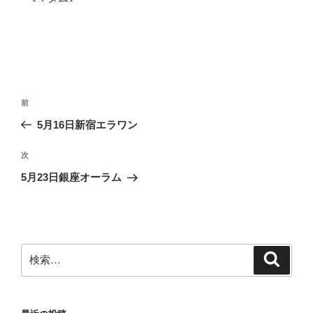
投
前
前
稿
の
5月16日新宿エラワン
ナ
投
ビ
稿
次
次
ゲ
の
5月23日銀座オーラム
投
ー
稿
シ
ョ
ン
検
検
索
索: