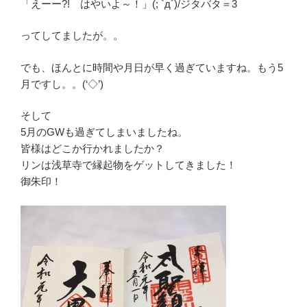
「えーー?! はやいよ～！」(; `д´)/ジタバタ＝3
ってしてましたが。。
でも、ほんとに時間や月日が早く過ぎていますね。もう5
月ですし。。(‘◇’)
そして
5月のGWも過ぎてしまいましたね。
皆様はどこか行かれましたか？
リンは浅草寺で縁起物をゲットしてきました！
御朱印！