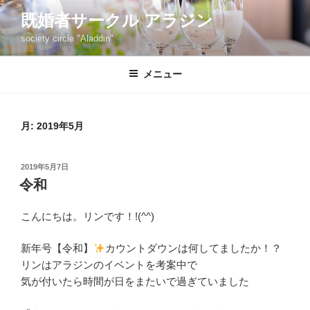
コ
既婚者サークル アラジン
ン
society circle "Aladdin"
テ
ン
ツ
メニュー
へ
ス
キ
月:
2019年5月
ッ
プ
投
2019年5月7日
稿
令和
日:
こんにちは。リンです！!(^^)
新年号【令和】
カウントダウンは何してましたか！？
リンはアラジンのイベントを考案中で
気が付いたら時間が日をまたいで過ぎていました