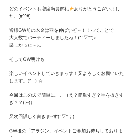
どのイベントも増席満員御礼
ありがとうございまし
た。(#^^#)
皆様GW前の木金は羽を伸ばすぞ～！！ってことで
大人数でパーティーしましたね！(*^▽^*)♪
楽しかった～♪。
そしてGW明けも
楽しいイベントしていきまっす！又よろしくお願いいた
します。(^_-)-☆
今回はこの辺で簡単に、、（え？簡単すぎ？手を抜きす
ぎ？？(;‐‐)）
又次回詳しく書きま~す(^▽^；)
GW後の「アラジン」イベントご参加お待ちしておりま