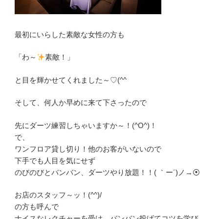
最初にいらした素敵な女性の方も
「わ～
素敵！」
と目を輝かせてくれました～♡(^^
そして、何人か早めに来て下さったので
先にダーツ練習しちゃいますか～！(^O^)！
で、
ワンフロア貸し切り！他のお客がいないので
下手でも人目を気にせず
のびのびとバンバン、ダーツやり放題！！( ｀ー´)ノ→⦿
お店のスタッフ～ッ！(^^)/
の方も呼んで
ナイスなレクチャーを受け、バンバン投げてコツを学び