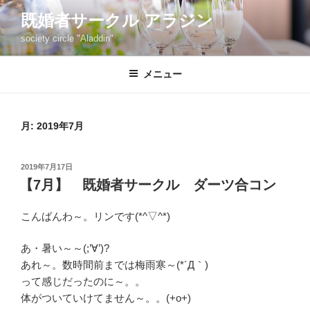
コ
既婚者サークル アラジン
ン
society circle "Aladdin"
テ
ン
ツ
メニュー
へ
ス
キ
月:
2019年7月
ッ
プ
投
2019年7月17日
稿
【7月】 既婚者サークル ダーツ合コン
日:
こんばんわ～。リンです(*^▽^*)
あ・暑い～～(;’∀’)?
あれ～。数時間前までは梅雨寒～(*´Д｀)
って感じだったのに～。。
体がついていけてません～。。(+o+)