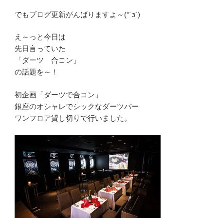
でもブログ更新がんばりますよ～(*´з`)
え～っと今日は
先日言っていた
「ダーツ 合コン」
の話題を～！
初企画「ダーツで合コン」
銀座のオシャレでシックなダーツバー
ワンフロア貸し切りで行いました。