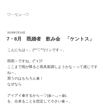
♡‥リン‥♡
投
2019年7月14日
稿
7・8月 既婚者 飲み会 「ケントス」
日:
こんにちは～。(*^▽^*)リンです～。
雨雨～ですね。(*´з`)?
ここまで雨が降ると雨具新調しようかな～って感じです
ね～。
買うのはもちろん傘！
なぜなら
アイアイ傘するから～♡(◍＞◡＜◍)。
を、出来ることを想定して小さい傘～。