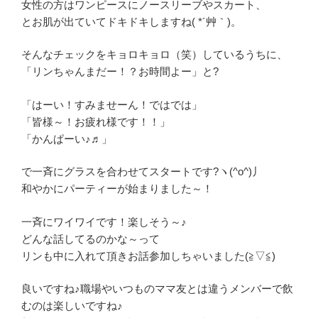
女性の方はワンピースにノースリーブやスカート、
とお肌が出ていてドキドキしますね( *´艸｀)。
そんなチェックをキョロキョロ（笑）しているうちに、
「リンちゃんまだー！？お時間よー」と?
「はーい！すみませーん！ではでは」
「皆様～！お疲れ様です！！」
「かんぱーい♪♬」
で一斉にグラスを合わせてスタートです?ヽ(^o^)丿
和やかにパーティーが始まりました～！
一斉にワイワイです！楽しそう～♪
どんな話してるのかな～って
リンも中に入れて頂きお話参加しちゃいました(≧▽≦)
良いですね♪職場やいつものママ友とは違うメンバーで飲
むのは楽しいですね♪