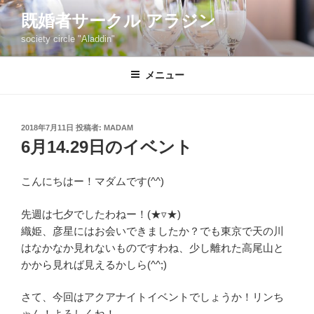
コ
既婚者サークル アラジン
ン
society circle "Aladdin"
テ
ン
ツ
メニュー
へ
ス
キ
投
2018年7月11日
投稿者:
MADAM
稿
ッ
6月14.29日のイベント
日:
プ
こんにちはー！マダムです(^^)
先週は七夕でしたわねー！(★▿★)
織姫、彦星にはお会いできましたか？でも東京で天の川
はなかなか見れないものですわね、少し離れた高尾山と
かから見れば見えるかしら(^^;)
さて、今回はアクアナイトイベントでしょうか！リンち
ゃん！よろしくね！