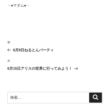
‥♠マダム♠‥
投
前
前
稿
の
6月8日ねるとんパーティ
ナ
投
ビ
稿
次
次
ゲ
の
6月15日アリスの世界に行ってみよう！
投
ー
稿
シ
ョ
ン
検
検
索
索: