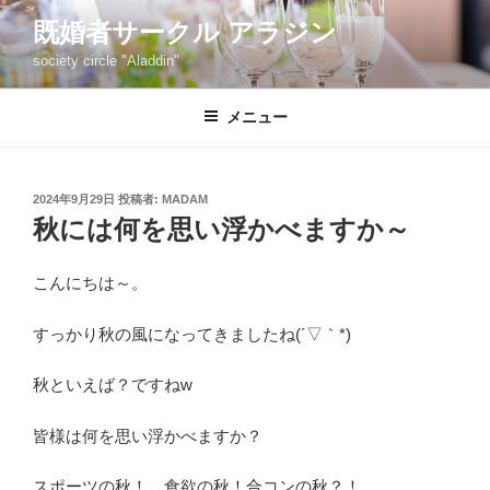
コ
既婚者サークル アラジン
ン
society circle "Aladdin"
テ
ン
ツ
メニュー
へ
ス
キ
投
2024年9月29日
投稿者:
MADAM
稿
ッ
秋には何を思い浮かべますか～
日:
プ
こんにちは～。
すっかり秋の風になってきましたね(´▽｀*)
秋といえば？ですねw
皆様は何を思い浮かべますか？
スポーツの秋！、食欲の秋！合コンの秋？！