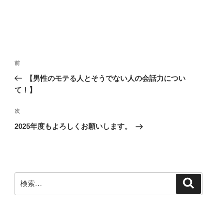
投
前
前
稿
の
【男性のモテる人とそうでない人の会話力につい
ナ
投
て！】
ビ
稿
ゲ
次
次
の
ー
2025年度もよろしくお願いします。
投
シ
稿
ョ
ン
検
検
索
索: