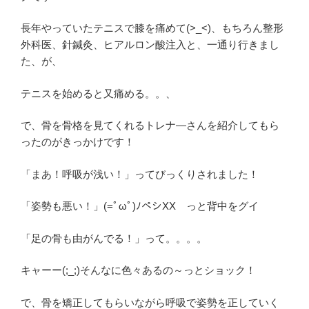
長年やっていたテニスで膝を痛めて(>_<)、もちろん整形
外科医、針鍼灸、ヒアルロン酸注入と、一通り行きまし
た、が、
テニスを始めると又痛める。。、
で、骨を骨格を見てくれるトレナ―さんを紹介してもら
ったのがきっかけです！
「まあ！呼吸が浅い！」ってびっくりされました！
「姿勢も悪い！」(=ﾟωﾟ)ﾉペシXX っと背中をグイ
「足の骨も由がんでる！」って。。。。
キャーー(;_;)そんなに色々あるの～っとショック！
で、骨を矯正してもらいながら呼吸で姿勢を正していく