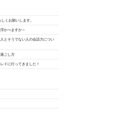
よろしくお願いします。
い浮かべますか～
る人とそうでない人の会話力につい
の過ごし方
コレドに行ってきました！