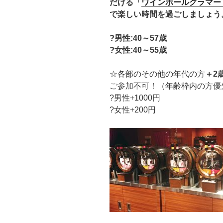
だける「
ワインホールグラマー
で楽しい時間を過ごしましょう
?男性:40
～57歳
?女性:40～55歳
☆各部のその他の年代の方
＋2
ご参加不可！（年齢枠内の方優
?男性+1000円
?女性+200円