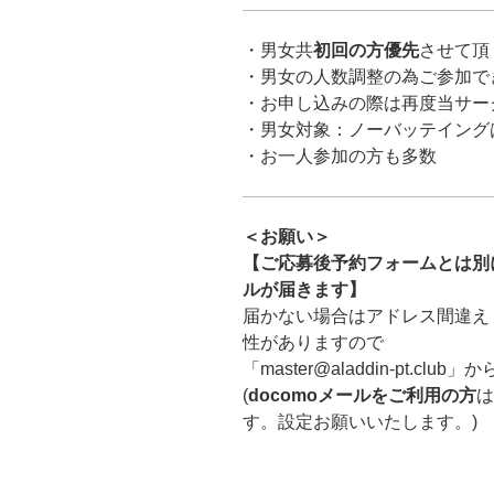
・男女共
初回の方優先
させて頂
・男女の人数調整の為ご参加で
・お申し込みの際は再度当サー
・男女対象：ノーバッテイング
・お一人参加の方も多数
＜お願い＞
【ご応募後予約フォームとは別に「ma
ルが届きます】
届かない場合はアドレス間違え
性がありますので
「master@aladdin-pt.
(
docomoメールをご利用の方
は
す。設定お願いいたします。)