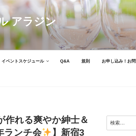
ル アラジン
イベントスケジュール
Q&A
規則
お申し込み！お問
が作れる爽やか紳士＆
検
索:
年ランチ会
】新宿3