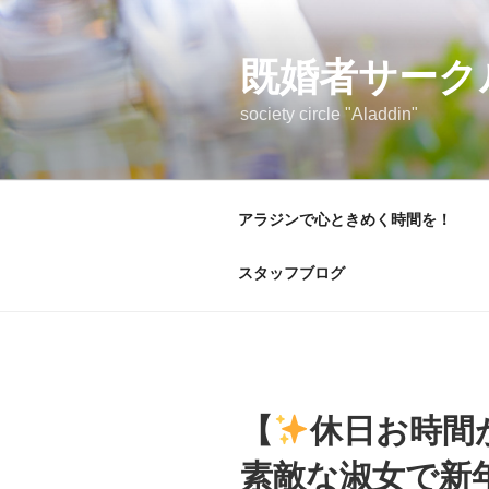
コ
ン
テ
既婚者サーク
ン
society circle "Aladdin"
ツ
へ
ス
キ
アラジンで心ときめく時間を！
ッ
プ
スタッフブログ
【
休日お時間
素敵な淑女で新