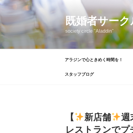
コ
ン
テ
既婚者サーク
ン
society circle "Aladdin"
ツ
へ
ス
キ
アラジンで心ときめく時間を！
ッ
プ
スタッフブログ
【
新店舗
週
レストランでプ