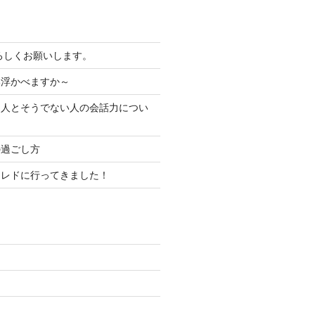
よろしくお願いします。
い浮かべますか～
る人とそうでない人の会話力につい
の過ごし方
コレドに行ってきました！