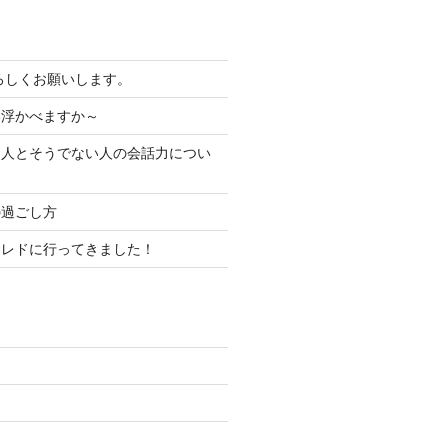
よろしくお願いします。
い浮かべますか～
る人とそうでない人の会話力につい
の過ごし方
コレドに行ってきました！