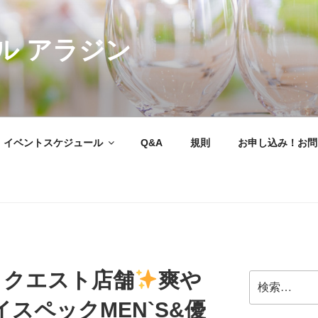
ル アラジン
イベントスケジュール
Q&A
規則
お申し込み！お問
リクエスト店舗
爽や
検
索:
スペックMEN`S&優