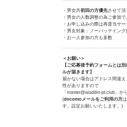
・男女共
初回の方優先
させて頂
・男女の人数調整の為ご参加で
・お申し込みの際は再度当サー
・男女対象：ノーバッテイング
・お一人参加の方も多数
＜お願い＞
【ご応募後予約フォームとは別に「ma
ルが届きます】
届かない場合はアドレス間違え
性がありますので
「master@aladdin-pt.
(
docomoメールをご利用の方
は
す。設定お願いいたします。)