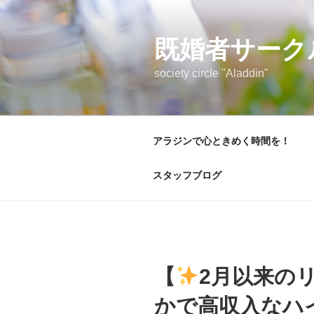
コ
ン
テ
既婚者サーク
ン
society circle "Aladdin"
ツ
へ
ス
キ
アラジンで心ときめく時間を！
ッ
プ
スタッフブログ
【
2月以来の
かで高収入なハイ