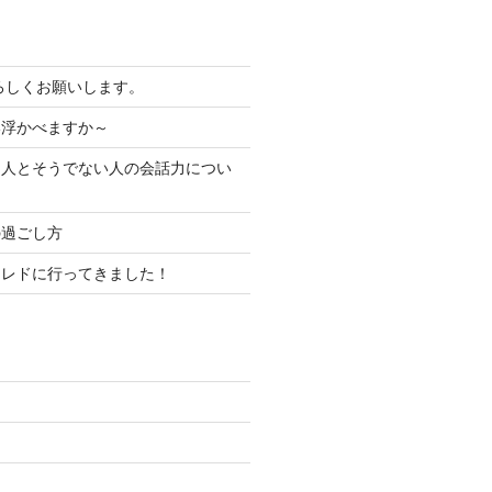
よろしくお願いします。
い浮かべますか～
る人とそうでない人の会話力につい
の過ごし方
コレドに行ってきました！