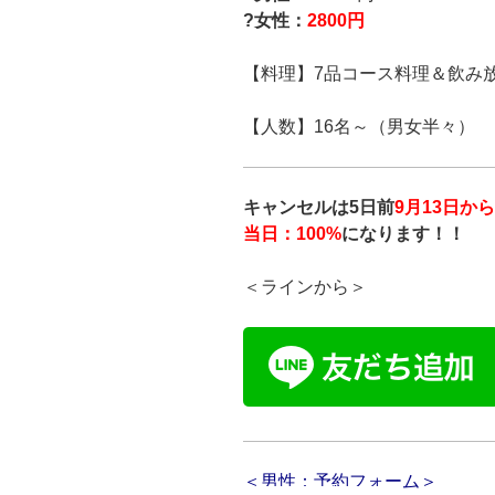
?女性：
2800円
【料理】7品コース料理＆飲み
【人数】16名～（男女半々）
キャンセルは5日前
9月13日か
当日：100%
になります！！
＜ラインから＞
＜男性：予約フォーム＞