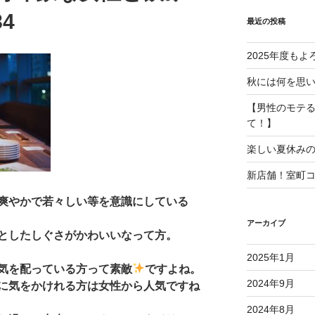
4
最近の投稿
2025年度も
秋には何を思
【男性のモテ
て！】
楽しい夏休み
新店舗！室町
も爽やかで若々しい等
を意識にしている
アーカイブ
としたしぐさがかわいいなって方。
2025年1月
気を配っている方って素敵
ですよね。
2024年9月
に気をかけれる方は女性から人気ですね
2024年8月