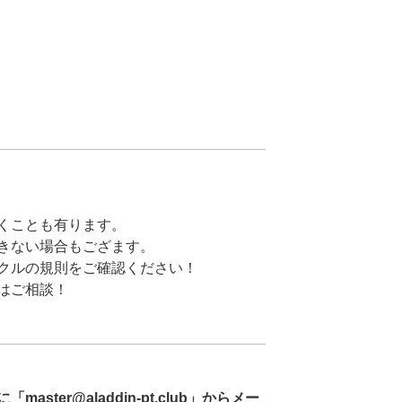
くことも有ります。
きない場合もござます。
クルの規則をご確認ください！
はご相談！
ster@aladdin-pt.club」からメー