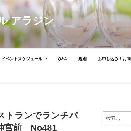
ル アラジン
イベントスケジュール
Q&A
規則
お申し込み！お問
ストランでランチパ
検
索:
宮前 No481