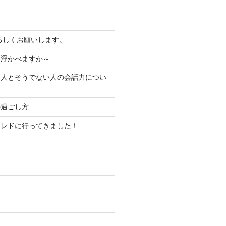
よろしくお願いします。
い浮かべますか～
る人とそうでない人の会話力につい
の過ごし方
コレドに行ってきました！