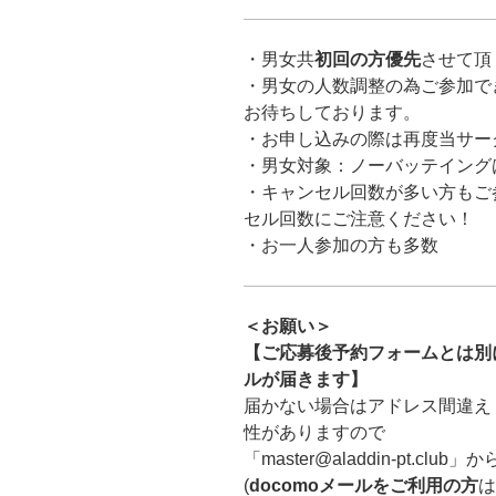
・
男女共
初回の方優先
させて頂
・
男女の人数調整の為ご参加で
お待ちしております。
・お申し込みの際は再度当サー
・男女対象：ノーバッテイング
・キャンセル回数が多い方もご
セル回数にご注意ください！
・お一人参加の方も多数
＜お願い＞
【ご応募後予約フォームとは別に「ma
ルが届きます】
届かない場合はアドレス間違え
性がありますので
「master@aladdin-pt.
(
docomoメールをご利用の方
は