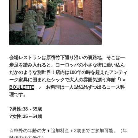
会場レストランは原宿竹下通り沿いの裏路地、そこは一
歩足を踏み入れると、ヨーロッパの小さな街に迷い込ん
だかのような別世界！店内は100年の時を超えたアンティ
ーク家具に囲まれたシックで大人の雰囲気漂う洋館「
La
BOULETTE
」♪ お料理は一人1品1品ずつ出るコース料
理です。
?男性:38
～55歳
?女性:35～54歳
☆枠外の年齢の方＋追加料金＋2歳までご参加可能。（年
齢枠内の方優先）