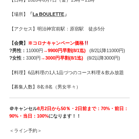
【場所】
「
La BOULETTE
」
【アクセス】明治神宮前駅：原宿駅 徒歩5分
【会費】
※コロナキャンペーン価格
?男性：
11000円
→9900円早割(8/1迄)
(8/2以降11000円)
?女性：
3300円
→3000円早割(8/1迄)
(8/2以降3000円)
【料理】6品料理の1人1品づつのコース料理＆飲み放題
【募集人数】8名:8名（男女半々）
＠キャンセル
8月2日から50％・2日前まで：70%・前日：
90%・当日：100%
になります！！
＜ライン予約＞