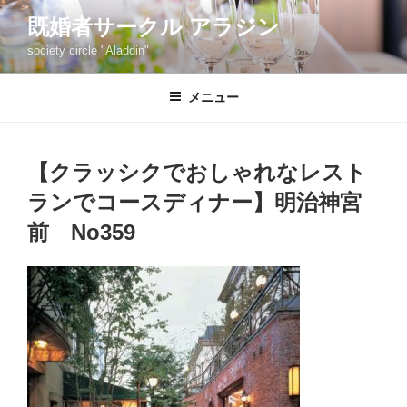
コ
既婚者サークル アラジン
ン
society circle "Aladdin"
テ
ン
ツ
メニュー
へ
ス
キ
【クラッシクでおしゃれなレスト
ッ
ランでコースディナー】明治神宮
プ
前 No359