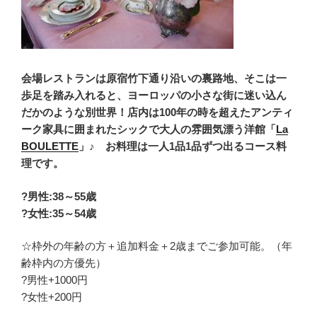
会場レストランは原宿竹下通り沿いの裏路地、そこは一
歩足を踏み入れると、ヨーロッパの小さな街に迷い込ん
だかのような別世界！店内は100年の時を超えたアンティ
ーク家具に囲まれたシックで大人の雰囲気漂う洋館「
La
BOULETTE
」♪ お料理は一人1品1品ずつ出るコース料
理です。
?男性:38
～55歳
?女性:35～54歳
☆枠外の年齢の方＋追加料金＋2歳までご参加可能。（年
齢枠内の方優先）
?男性+1000円
?女性+200円