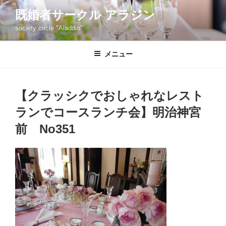
コ
既婚者サークル アラジン
ン
society circle "Aladdin"
テ
ン
ツ
メニュー
へ
ス
キ
【クラッシクでおしゃれなレスト
ッ
ランでコースランチ会】明治神宮
プ
前 No351