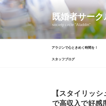
コ
ン
テ
既婚者サーク
ン
society circle "Aladdin"
ツ
へ
ス
キ
アラジンで心ときめく時間を！
ッ
プ
スタッフブログ
【スタイリッシ
で高収入で好感度