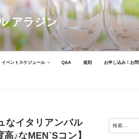
ル アラジン
イベントスケジュール
Q&A
規則
お申し込み！お問
ュなイタリアンバル
検
索:
高♪なMEN`Sコン】