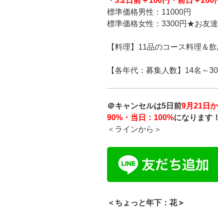
・3.2日前
＋100円
・前日＋200
標準価格男性：11000円
標準価格女性：3300円
★お友達
【料理】11品のコース料理＆
【各年代：募集人数】14名～3
＠キャンセルは5日前
9月21日
90%・当日：100%
になります
＜ラインから＞
＜ちょっと年下：花
＞