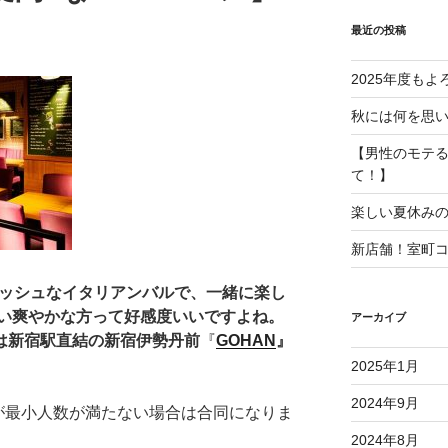
最近の投稿
2025年度も
秋には何を思
【男性のモテ
て！】
楽しい夏休み
新店舗！室町
ッシュなイタリアンバルで、
一緒に楽し
い爽やかな方って好感度いいですよね。
アーカイブ
場は新宿駅直結の新宿伊勢丹前
『
GOHAN
』
2025年1月
2024年9月
が最小人数が満たない場合は合同になりま
2024年8月