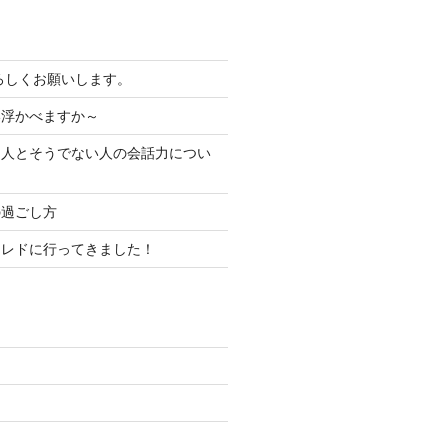
よろしくお願いします。
い浮かべますか～
る人とそうでない人の会話力につい
の過ごし方
コレドに行ってきました！