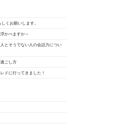
よろしくお願いします。
い浮かべますか～
る人とそうでない人の会話力につい
の過ごし方
コレドに行ってきました！