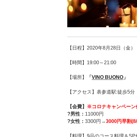
【日程】2020年8月28日（金）
【時間】19:00～21:00
【場所】
「
VINO BUONO
」
【アクセス】表参道駅:徒歩5分
【会費】
※コロナキャンペーン
?男性：
11000円
?女性：
3300円→
300
0円早割(8/
【料理】9品のコース料理＆SP