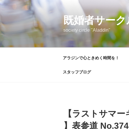
コ
ン
テ
既婚者サーク
ン
society circle "Aladdin"
ツ
へ
ス
キ
アラジンで心ときめく時間を！
ッ
プ
スタッフブログ
【ラストサマー
】表参道 No.374