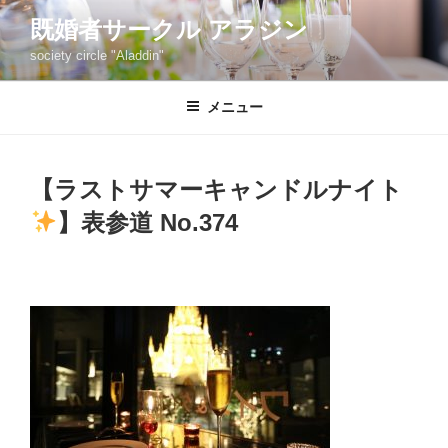
コ
既婚者サークル アラジン
ン
society circle "Aladdin"
テ
ン
ツ
メニュー
へ
ス
キ
【ラストサマーキャンドルナイト
ッ
】表参道 No.374
プ