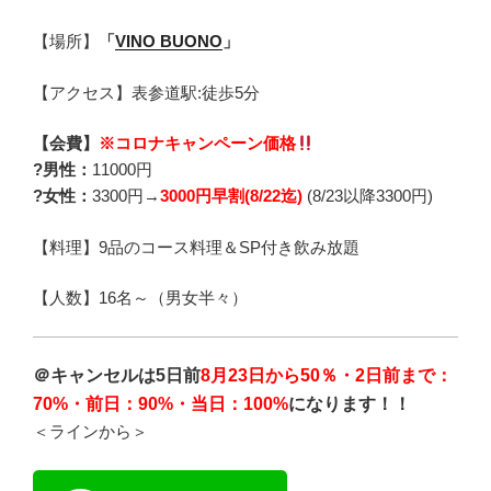
【場所】
「
VINO BUONO
」
【アクセス】表参道駅:徒歩5分
【会費】
※コロナキャンペーン価格
?男性：
11000円
?女性：
3300円→
300
0円早割(8/22迄)
(8/23以降3300円)
【料理】9品のコース料理＆SP付き飲み放題
【人数】16名～（男女半々）
＠キャンセルは5日前
8月23日から50％・2日前まで：
70%・前日：90%・当日：100%
になります！！
＜ラインから＞