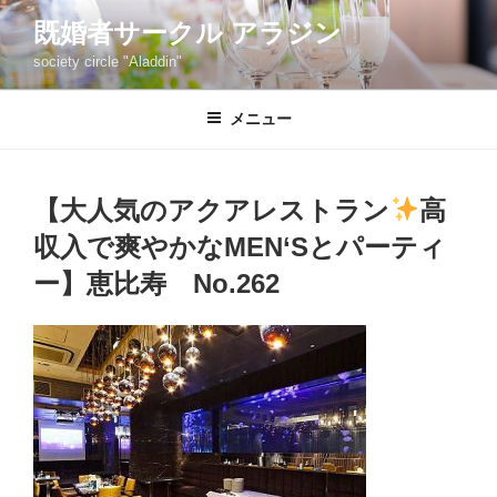
コ
既婚者サークル アラジン
ン
society circle "Aladdin"
テ
ン
ツ
メニュー
へ
ス
キ
【大人気のアクアレストラン
高
ッ
収入で爽やかなMEN‘Sとパーティ
プ
ー】恵比寿 No.262