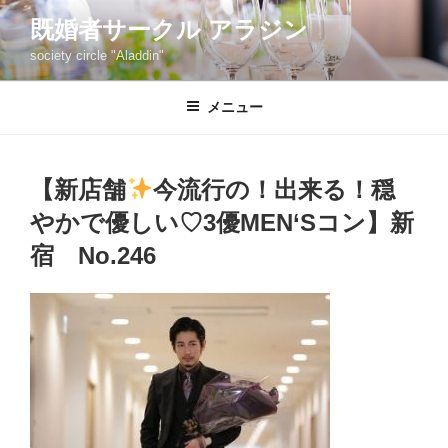
コ
既婚者サークル アラジン
ン
society circle "Aladdin"
テ
ン
ツ
メニュー
へ
ス
キ
【新店舗
今流行の！出来る！穏
ッ
やかで優しい♡3優MEN‘Sコン】新
プ
宿 No.246