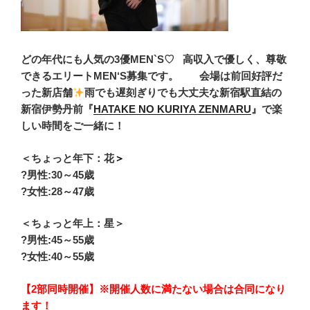
どの年代にも人気の3優MEN`S♡
高収入で優しく、尊敬
できるエリートMEN‘S募集です。
会場は前回好評だ
った新店舗
雨でも遅刻ぎりでも大丈夫な新宿駅直結の
新宿伊勢丹前
『
HATAKE NO KURIYA ZENMARU
』で楽
しい時間をご一緒に！
＜ちょっと年下：花
＞
?男性:30
～45歳
?女性:28～47歳
＜ちょっと年上：星＞
?男性
:
45～55歳
?女性:40～55歳
【2部同時開催】※開催人数に満たない場合は合同になり
ます！