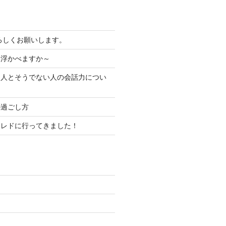
よろしくお願いします。
い浮かべますか～
る人とそうでない人の会話力につい
の過ごし方
コレドに行ってきました！