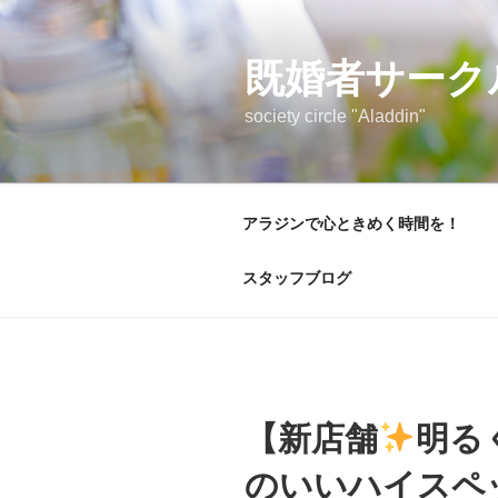
コ
ン
テ
既婚者サーク
ン
society circle "Aladdin"
ツ
へ
ス
キ
アラジンで心ときめく時間を！
ッ
プ
スタッフブログ
【新店舗
明る
のいいハイスペッ