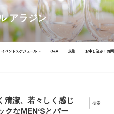
ル アラジン
イベントスケジュール
Q&A
規則
お申し込み！お問
く清潔、若々しく感じ
検
索:
クなMEN‘Sとパー