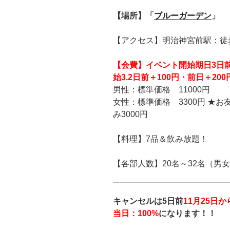
【場所】「
ブルーガーデン
」
【アクセス】明治神宮前駅：徒
【会費】
イベント開始期日3日
始
3.2日前
＋100円
・前日＋200
男性：標準価格 11000円
女性：標準価格 3300円 ★
み3000円
【料理】7品＆飲み放題！
【各部人数】20名～32名（男
キャンセルは5日前
11月25日
当日：100%
になります！！