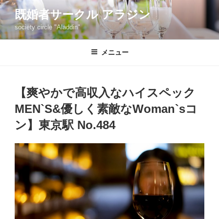
コ
既婚者サークル アラジン
ン
society circle "Aladdin"
テ
ン
ツ
メニュー
へ
ス
キ
【爽やかで高収入なハイスペック
ッ
MEN`S&優しく素敵なWoman`sコ
プ
ン】東京駅 No.484