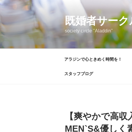
コ
ン
テ
既婚者サーク
ン
society circle "Aladdin"
ツ
へ
ス
キ
アラジンで心ときめく時間を！
ッ
プ
スタッフブログ
【爽やかで高収
MEN`S&優しく