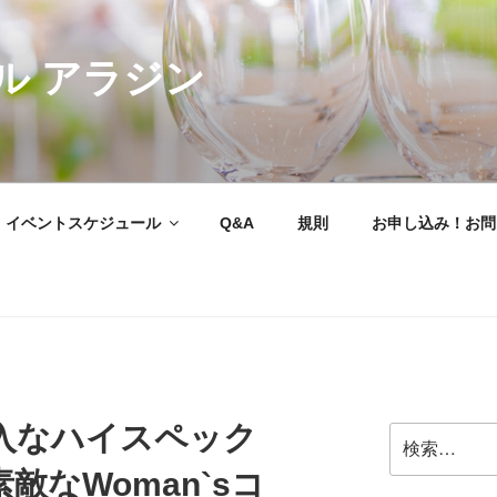
ル アラジン
イベントスケジュール
Q&A
規則
お申し込み！お問
入なハイスペック
検
索:
素敵なWoman`sコ