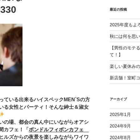
330
最近の投稿
2025年度も
秋には何を思
【男性のモテ
て！】
楽しい夏休み
新店舗！室町
ている出来るハイスペックMEN`Sの方
アーカイブ
いる女性とパーティ！そんな紳士＆淑女
2025年1月
いの場、都会の真ん中にいながらオアシ
2024年9月
間カフェ！「
ボンドルフィボンカフェ
ヒルズからの夜景を楽しみながらワイワ
2024年8月