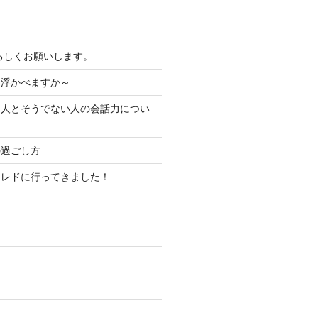
よろしくお願いします。
い浮かべますか～
る人とそうでない人の会話力につい
の過ごし方
コレドに行ってきました！