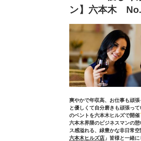
ン】六本木 No.
爽やかで年収高、お仕事も頑張っ
と優しくて自分磨きも頑張って
のベントを
六本木ヒルズで開催
六本木界隈のビジネスマンの憩
ス感溢れる、緑豊かな非日常空
六本木ヒルズ店
」皆様
と一緒に