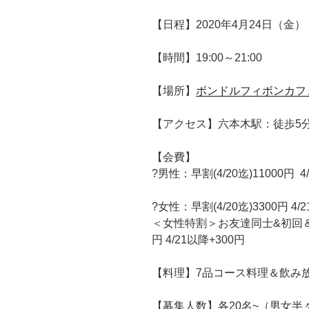
【日程】2020年4月24日（金）
【時間】19:00～21:00
【場所】
ボンドルフィボンカフ
【アクセス】六本木駅：徒歩5
【会費】
?男性：
早割(4
/20迄)11000円 4
?女性：早割(4/20迄)3300円 4/
＜女性特割＞お友達同士&初回＆ラ
円 4/21以降+300円
【料理】7品コース料理＆飲み
【募集人数】各20名~（男女半