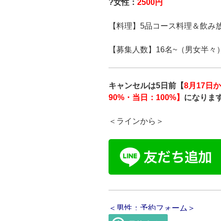
?女性：
25
00円
【料理】5品コース料理＆飲み
【募集人数】16名~（男女半々
キャンセルは5日前【
8月17日
90%・当日：100%】
になりま
＜ラインから＞
＜男性：予約フォーム＞