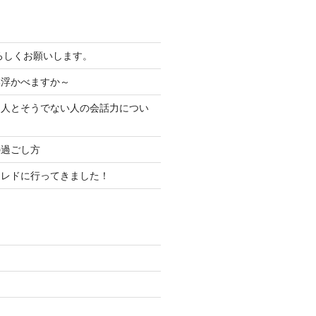
よろしくお願いします。
い浮かべますか～
る人とそうでない人の会話力につい
の過ごし方
コレドに行ってきました！