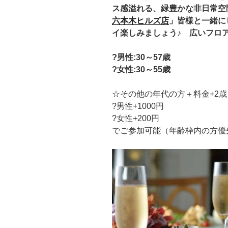
ス感溢れる、緑豊かな非日常空
六本木ヒルズ店
」皆様
と一緒に
イ楽しみましょう♪
広いフロア
?男性:30
～57歳
?女性:30～55歳
☆その他の年代の方＋料金+2
?男性+1000円
?女性+200円
でご参加可能（年齢枠内の方優