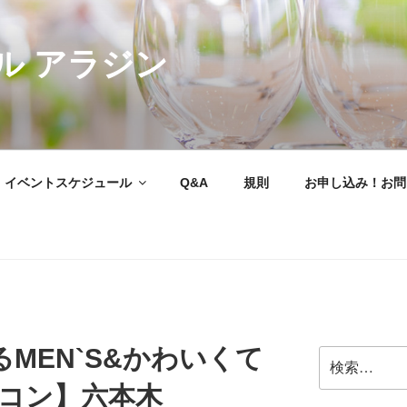
ル アラジン
イベントスケジュール
Q&A
規則
お申し込み！お問
MEN`S&かわいくて
検
索:
`sコン】六本木