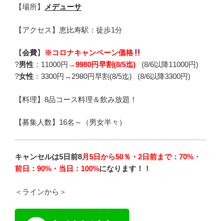
【場所】
メデューサ
【アクセス】恵比寿駅：徒歩1分
【
会費
】
※コロナキャンペーン価格
?
男性
：
11000円
→
9980円早割(8/5迄)
(8/6以降11000円)
?
女性
：3300円→2980円早割(8/5迄) (8/6以降3300円)
【料理】8品コース料理＆飲み放題！
【募集人数】16名～（男女半々）
キャンセルは5日前8
月5日から50％・2日前まで：70%・
前日：90%・当日：100%
になります！！
＜ラインから＞