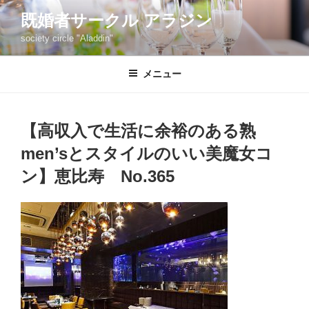
コ
既婚者サークル アラジン
ン
society circle "Aladdin"
テ
ン
ツ
メニュー
へ
ス
キ
【高収入で生活に余裕のある熟
ッ
men’sとスタイルのいい美魔女コ
プ
ン】恵比寿 No.365