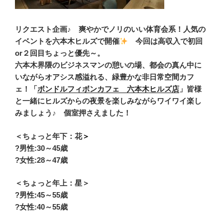
リクエスト企画♪ 爽やかでノリのいい体育会系！人気の
イベントを
六本木ヒルズで開催
今回は高収入で初回
or２回目ちょっと優先～。
六本木界隈のビジネスマンの憩いの場、都会の真ん中に
いながらオアシス感溢れる、緑豊かな非日常空間カフ
ェ！「
ボンドルフィボンカフェ 六本木ヒルズ店
」皆様
と一緒にヒルズからの夜景を楽しみながらワイワイ楽し
みましょう♪
個室押さえました！
＜ちょっと年下：花
＞
?男性:30
～45歳
?女性:28～47歳
＜ちょっと年上：星＞
?男性
:
45～55歳
?女性:40～55歳