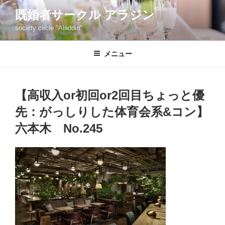
コ
既婚者サークル アラジン
ン
society circle "Aladdin"
テ
ン
ツ
メニュー
へ
ス
キ
【高収入or初回or2回目ちょっと優
ッ
先：がっしりした体育会系&コン】
プ
六本木 No.245