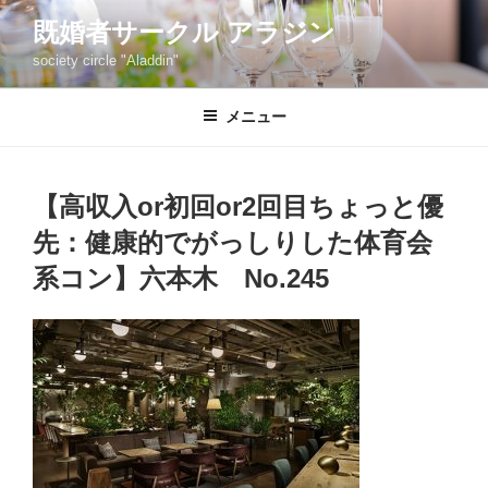
コ
既婚者サークル アラジン
ン
society circle "Aladdin"
テ
ン
ツ
メニュー
へ
ス
キ
【高収入or初回or2回目ちょっと優
ッ
先：健康的でがっしりした体育会
プ
系コン】六本木 No.245