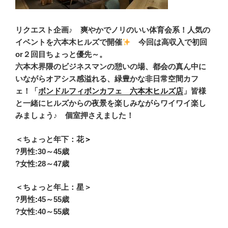
リクエスト企画♪ 爽やかでノリのいい体育会系！人気の
イベントを
六本木ヒルズで開催
今回は高収入で初回
or２回目ちょっと優先～。
六本木界隈のビジネスマンの憩いの場、都会の真ん中に
いながらオアシス感溢れる、緑豊かな非日常空間カフ
ェ！「
ボンドルフィボンカフェ 六本木ヒルズ店
」皆様
と一緒にヒルズからの夜景を楽しみながらワイワイ楽し
みましょう♪
個室押さえました！
＜ちょっと年下：花
＞
?男性:30
～45歳
?女性:28～47歳
＜ちょっと年上：星＞
?男性
:
45～55歳
?女性:40～55歳