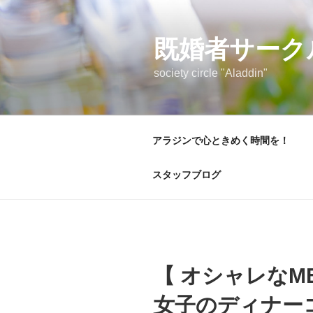
コ
ン
テ
既婚者サーク
ン
society circle "Aladdin"
ツ
へ
ス
キ
アラジンで心ときめく時間を！
ッ
プ
スタッフブログ
【 オシャレなM
女子のディナー