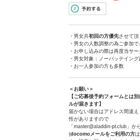
・男女共
初回の方優先
させて頂
・男女の人数調整の為ご参加で
・お申し込みの際は再度当サー
・男女対象：ノーバッテイング
・お一人参加の方も多数
＜お願い＞
【ご応募後予約フォームとは別に「ma
ルが届きます】
届かない場合はアドレス間違え
性がありますので
「master@aladdin-pt.
(
docomoメールをご利用の方
は