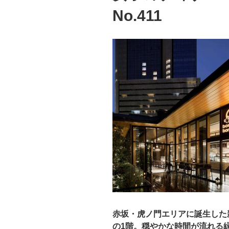
No.411
赤坂・虎ノ門エリアに誕生した
の1階。穏やかな時間が流れる