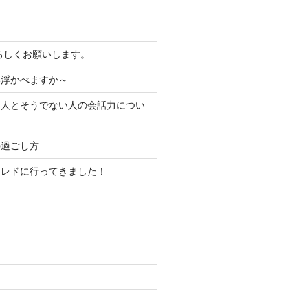
よろしくお願いします。
い浮かべますか～
る人とそうでない人の会話力につい
の過ごし方
コレドに行ってきました！