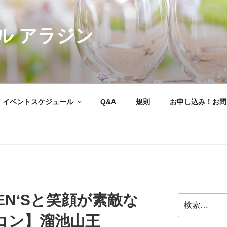
ル アラジン
イベントスケジュール
Q&A
規則
お申し込み！お問
EN‘Sと笑顔が素敵な
検
索:
コン】溜池山王