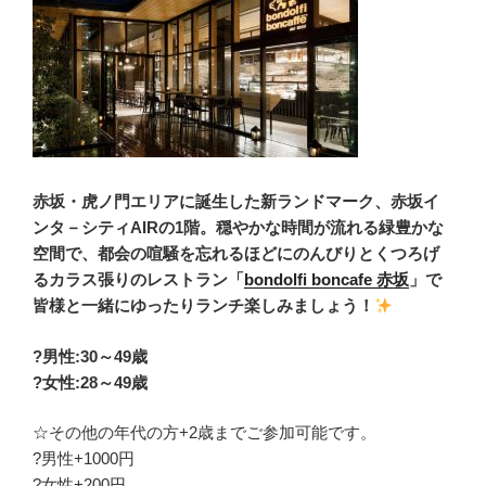
赤坂・虎ノ門エリアに誕生した新ランドマーク、赤坂イ
ンタ－シティAIRの1階。穏やかな時間が流れる緑豊かな
空間で、都会の喧騒を忘れるほどにのんびりとくつろげ
るカラス張りのレストラン「
bondolfi boncafe 赤坂
」で
皆様と一緒にゆったりランチ楽しみましょう！
?男性:30～49歳
?女性:28～49歳
☆その他の年代の方+2歳までご参加可能です。
?男性+1000円
?女性+200円