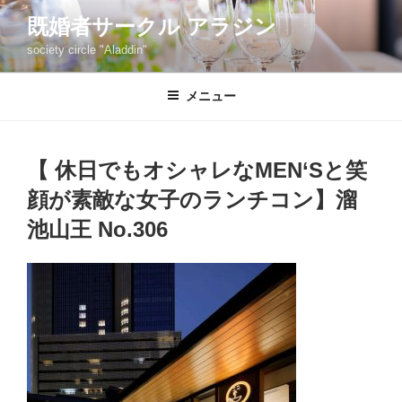
コ
既婚者サークル アラジン
ン
society circle "Aladdin"
テ
ン
ツ
メニュー
へ
ス
キ
【 休日でもオシャレなMEN‘Sと笑
ッ
顔が素敵な女子のランチコン】溜
プ
池山王 No.306