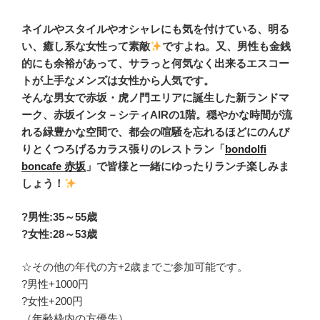
ネイルやスタイルやオシャレにも気を付けている、明る
い、癒し系な女性って素敵
ですよね。又、男性も金銭
的にも余裕があって、サラっと何気なく出来るエスコー
トが上手なメンズは女性から人気です。
そんな男女で赤坂・虎ノ門エリアに誕生した新ランドマ
ーク、赤坂インタ－シティAIRの1階。穏やかな時間が流
れる緑豊かな空間で、都会の喧騒を忘れるほどにのんび
りとくつろげるカラス張りのレストラン「
bondolfi
boncafe 赤坂
」で皆様と一緒にゆったりランチ楽しみま
しょう！
?男性:35～55歳
?女性:28～53歳
☆その他の年代の方+2歳までご参加可能です。
?男性+1000円
?女性+200円
（年齢枠内の方優先）