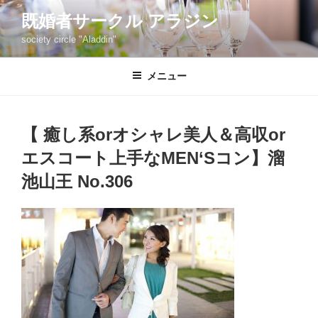
コ
既婚者サークル アラジン
ン
society circle "Aladdin"
テ
ン
ツ
メニュー
へ
ス
キ
【 癒し系orオシャレ美人＆高収or
ッ
エスコート上手なMEN‘Sコン】溜
プ
池山王 No.306