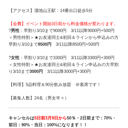
【アクセス】溜池山王駅：14番出口徒歩5分
【会費】イベント開始3日前から料金価格が変わります。
?
男性
：早割り3/10まで9000円 3/11以降9000円+500円
＜男性特割＞★お友達同士&初回＆ラインから申込みの方
早割り3/10まで
8500円
3/11以降8500円+500円
?
女性
：早割り3/10まで3300円 3/11以降3300円+300円
＜女性特割＞★お友達同士&初回＆ライン申込みの方早割
り3/10まで
3000円
3/11以降3000円+300円
【料理】5品料理＆90分飲み放題 ＠着席です！
【募集人数】24名（男女半々）
キャンセルは
5日前3月9日から
50％・2日前まで：70%・
前日：90%・当日：100%
になります！！