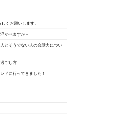
よろしくお願いします。
い浮かべますか～
る人とそうでない人の会話力につい
の過ごし方
コレドに行ってきました！