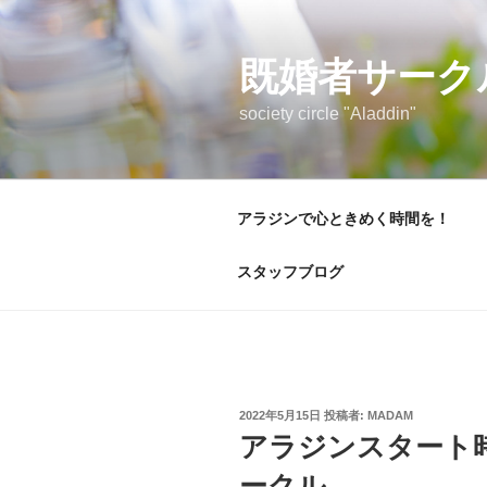
コ
ン
テ
既婚者サーク
ン
society circle "Aladdin"
ツ
へ
ス
キ
アラジンで心ときめく時間を！
ッ
プ
スタッフブログ
投
2022年5月15日
投稿者:
MADAM
稿
アラジンスタート
日:
ークル