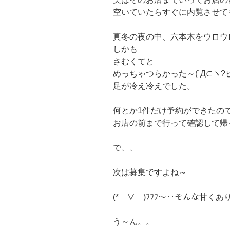
空いていたらすぐに内覧させて
真冬の夜の中、六本木をウロウ
しかも
さむくてと
めっちゃつらかった～(´Д⊂ヽ?
足が冷え冷えでした。
何とか1件だけ予約ができたの
お店の前まで行って確認して帰っ
で、、
次は募集ですよね～
(*￣▽￣)ﾌﾌﾌ～‥そんな甘く
う～ん。。