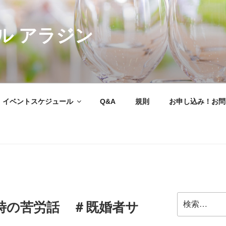
ル アラジン
イベントスケジュール
Q&A
規則
お申し込み！お問
検
時の苦労話 ＃既婚者サ
索: